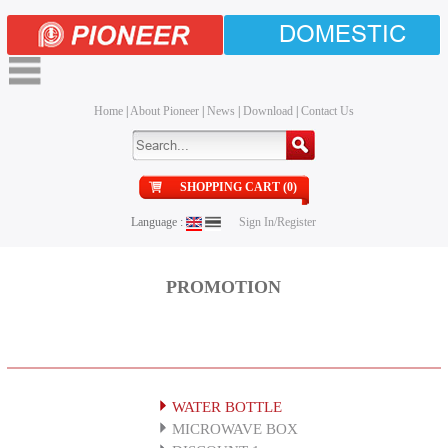
DOMESTIC
Home
|
About Pioneer
|
News
|
Download
|
Contact Us
SHOPPING CART (0)
Language :
Sign In/Register
PROMOTION
WATER BOTTLE
MICROWAVE BOX