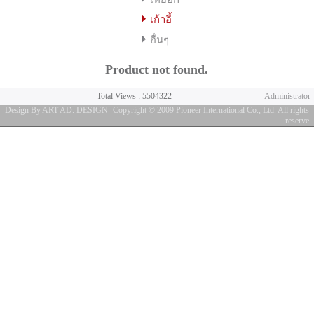
เก้าอี้
อื่นๆ
Product not found.
Total Views : 5504322
Administrator
Design By ART AD. DESIGN
Copyright © 2009 Pioneer International Co., Ltd. All rights
reserve