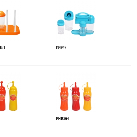
1P1
PN947
PNB564