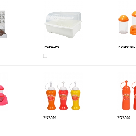
PN854-P5
PN945/940-
PNB556
PNB569