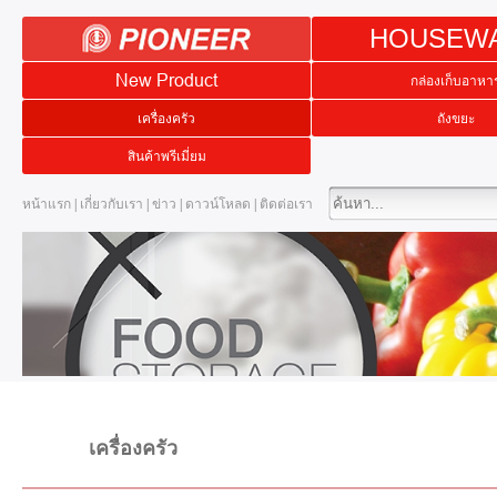
HOUSEW
New Product
กล่องเก็บอาหา
เครื่องครัว
ถังขยะ
สินค้าพรีเมี่ยม
หน้าแรก
|
เกี่ยวกับเรา
|
ข่าว
|
ดาวน์โหลด
|
ติดต่อเรา
เครื่องครัว