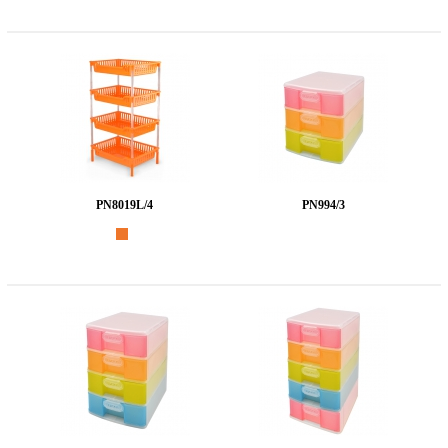
PN8019L/4
PN994/3