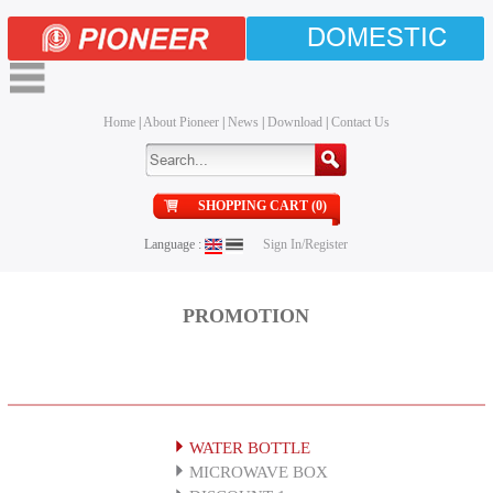
DOMESTIC
Home
|
About Pioneer
|
News
|
Download
|
Contact Us
SHOPPING CART (0)
Language :
Sign In/Register
PROMOTION
WATER BOTTLE
MICROWAVE BOX